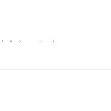
3
4
5
···
393