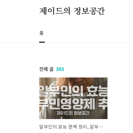
본문 바로가기
제이드의 정보공간
홈
전체 글
393
알부민의 효능 완벽 정리, 알부민영양제 추천