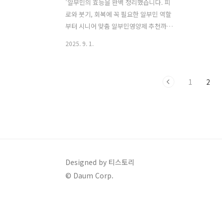
'알부민의 효능을 완벽 정리했습니다. 피
로와 붓기, 회복에 꼭 필요한 알부민 역할
부터 시니어 맞춤 알부민영양제 추천까지
한눈에 확인하세요.' 병원에서 혈액검사
2025. 9. 1.
를 하고 “알부민 수치가 낮습니다”라는
말을 들으면, 마음이 덜컥 내려앉게 됩니
다. 도대체 무슨 뜻인지, 혹시 큰 병은 아
1
2
닌지 걱정부터 앞서는데요. 저희 아버지
도 수술을 하신 뒤 회복이 더딜 때, 검사에
서 알부민 수치가 낮다고 해서 한동안 마
음이 무척 무거웠던 적이 있습니다. 처음
엔 생소한 단어라 답답하기해서, 이것저
것 알아보면서 알부민의 효능이 정확히
무엇인지, 우리 몸에서 어떤 역할을 하는
Designed by 티스토리
지 하나씩 찾아보게 되었어요. 영양제를
© Daum Corp.
추천받아 꾸준히 챙기면서 아버지의 기력
이 조금씩 회복되는 걸 보니 안도감이 들
었던 기억도 있습니다. 그 경험 덕분에 지
금..